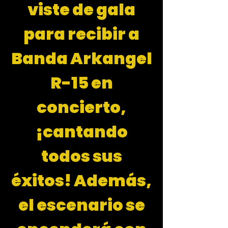
viste de gala
para recibir a
Banda Arkangel
R-15 en
concierto,
¡cantando
todos sus
éxitos! Además,
el escenario se