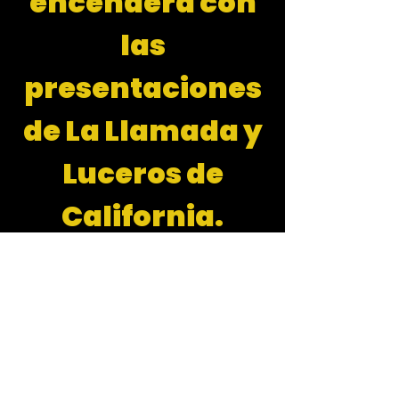
encenderá con
las
presentaciones
de La Llamada y
Luceros de
California.
🎟️ ENTRADA: $20
ANTES DE
9:30PM, $30