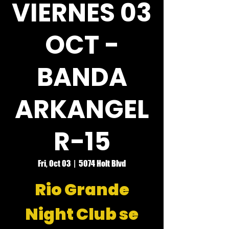
VIERNES 03
OCT -
BANDA
ARKANGEL
R-15
Fri, Oct 03
  |  
5074 Holt Blvd
Rio Grande
Night Club se