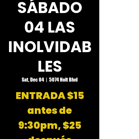
SÁBADO
04 LAS
INOLVIDAB
LES
Sat, Dec 04
  |  
5074 Holt Blvd
ENTRADA $15
antes de
9:30pm, $25