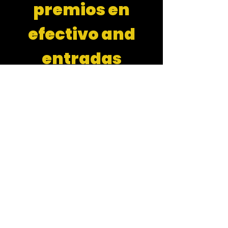
premios en
efectivo and
entradas
Time & Location
Oct 31, 2025, 8:00 PM
5074 Holt Blvd, 5074 Holt Blvd, Montclair,
CA 91763, USA
© RIO GRANDE NIGHT CLUB