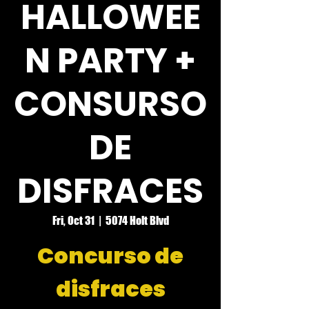
HALLOWEE
N PARTY +
CONSURSO
DE
DISFRACES
Fri, Oct 31
  |  
5074 Holt Blvd
Concurso de
disfraces