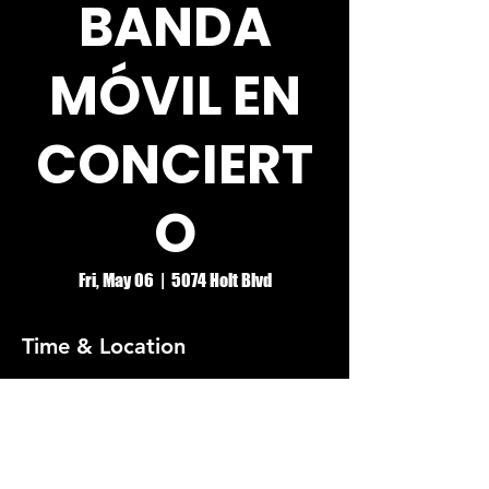
BANDA
MÓVIL EN
CONCIERT
O
Fri, May 06
  |  
5074 Holt Blvd
Time & Location
May 06, 2022, 8:00 PM
5074 Holt Blvd, 5074 Holt Blvd, Montclair,
CA 91763, USA